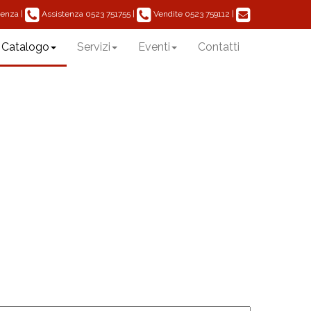
|
Assistenza
|
Vendite
|
acenza
0523 751755
0523 759112
Catalogo
Servizi
Eventi
Contatti