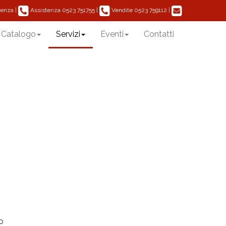
|
Assistenza
|
Vendite
|
acenza
0523 751755
0523 759112
Catalogo
Servizi
Eventi
Contatti
o