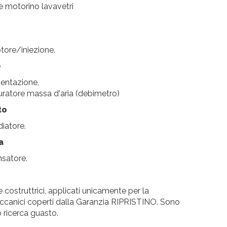
 e motorino lavavetri
tore/iniezione.
e
mentazione,
ratore massa d'aria (debimetro)
to
iatore.
a
satore.
costruttrici, applicati unicamente per la
eccanici coperti dalla Garanzia RIPRISTINO. Sono
o ricerca guasto.