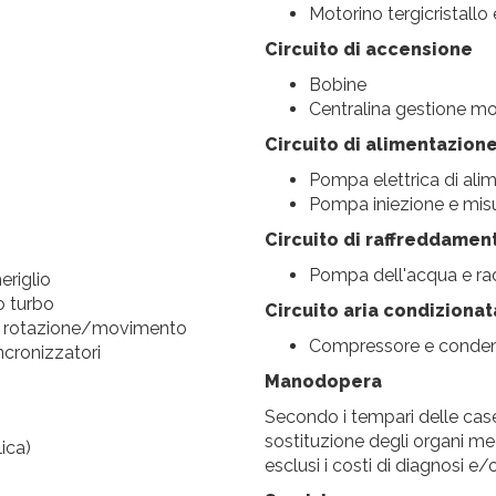
Motorino tergicristallo
Circuito di accensione
Bobine
Centralina gestione mo
Circuito di alimentazion
Pompa elettrica di ali
Pompa iniezione e misu
Circuito di raffreddamen
Pompa dell'acqua e rad
eriglio
o turbo
Circuito aria condizionat
i in rotazione/movimento
Compressore e conden
ncronizzatori
Manodopera
Secondo i tempari delle case 
sostituzione degli organi m
ica)
esclusi i costi di diagnosi e/