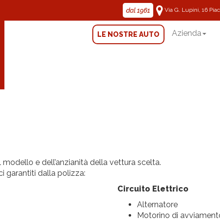
Via G. Lupini, 16 Pi
Azienda
LE NOSTRE AUTO
 modello e dell’anzianità della vettura scelta.
i garantiti dalla polizza:
Circuito Elettrico
Alternatore
Motorino di avviament