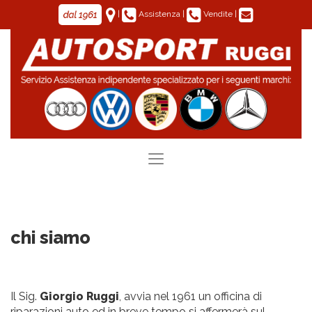
|
Assistenza
|
Vendite
|
Toggle
navigation
chi siamo
Il Sig.
Giorgio Ruggi
, avvia nel 1961 un officina di
riparazioni auto ed in breve tempo si affermerà sul