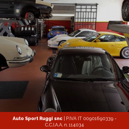
Auto Sport Ruggi snc
| P.IVA IT 00901690339 -
C.C.I.A.A. n. 114034