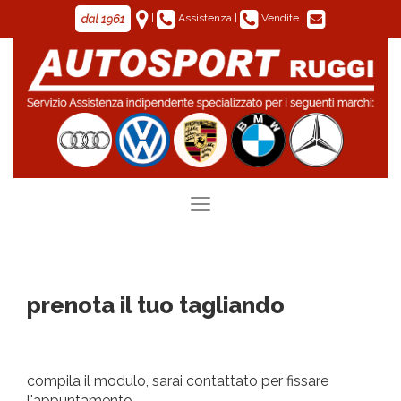
|
Assistenza
|
Vendite
|
Toggle
navigation
prenota il tuo tagliando
compila il modulo, sarai contattato per fissare
l'appuntamento