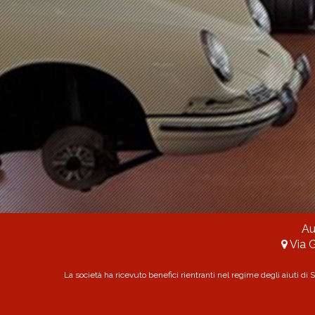
Au
Via G
La società ha ricevuto benefici rientranti nel regime degli aiuti di 