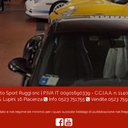
to Sport Ruggi snc
| P.IVA IT 00901690339 - C.C.I.A.A. n. 114
. Lupini, 16 Piacenza
Info
0523 751755
Vendite
0523 759
Stato e nel regime de minimis per i quali sussiste l’obbligo di pubblicazione nel Regist