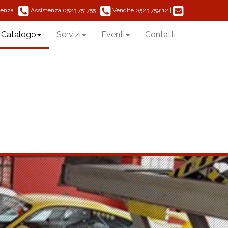
|
Assistenza
|
Vendite
|
acenza
0523 751755
0523 759112
Catalogo
Servizi
Eventi
Contatti