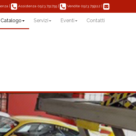
|
Assistenza
|
Vendite
|
acenza
0523 751755
0523 759112
Catalogo
Servizi
Eventi
Contatti