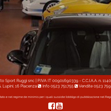
to Sport Ruggi snc
| P.IVA IT 00901690339 - C.C.I.A.A. n. 114
. Lupini, 16 Piacenza
Info
0523 751755
Vendite
0523 759
Stato e nel regime de minimis per i quali sussiste l’obbligo di pubblicazione nel Regist