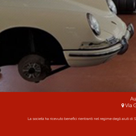
Au
Via G
La società ha ricevuto benefici rientranti nel regime degli aiuti di 